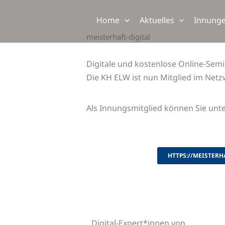
Zum
Inhalt
Home
Aktuelles
Innung
springen
meisterhaft-digital
Digitale und kostenlose Online-Sem
Die KH ELW ist nun Mitglied im Netzw
Als Innungsmitglied können Sie unt
HTTPS://MEISTERH
Digital-Expert*innen von