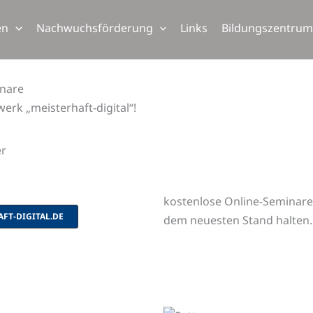
en
Nachwuchsförderung
Links
Bildungszentru
inare
erk „meisterhaft-digital“!
er
kostenlose Online-Seminare
AFT-DIGITAL.DE
dem neuesten Stand halten.