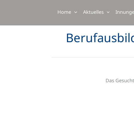
Zum
Inhalt
Home
Aktuelles
Innung
springen
Berufausbi
Das Gesuchte