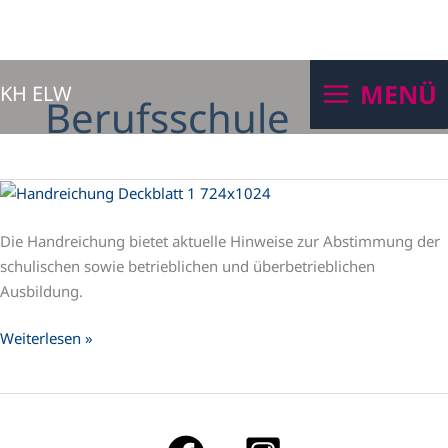
Zum
MENÜ
KH ELW
Inhalt
Berufsschule
springen
Handreichung
zur
Die Handreichung bietet aktuelle Hinweise zur Abstimmung der
Kooperation
schulischen sowie betrieblichen und überbetrieblichen
von
Ausbildung.
Berufsschulen,
Ausbildenden
Weiterlesen »
des
Handwerks
und
Überbetrieblichen
Ausbildungsstätten