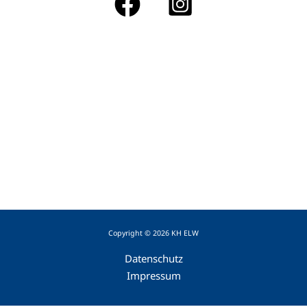
in
Nordrhein-
Westfalen
Copyright © 2026 KH ELW
Datenschutz
Impressum